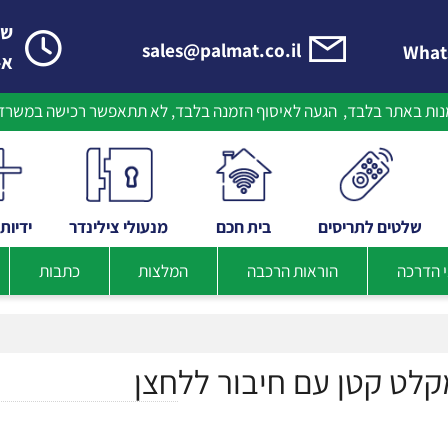
שעות
sales@palmat.co.il
א-ה 8:30-16:30
באתר בלבד, הגעה לאיסוף הזמנה בלבד, לא תתאפשר רכישה במשרדי 
טים לתריסים
בית
חכם
מנעולי צילינדר
ידיות
ונל
כה
הוראות הרכבה
המלצות
כתבות
 קטן עם חיבור ללחצן